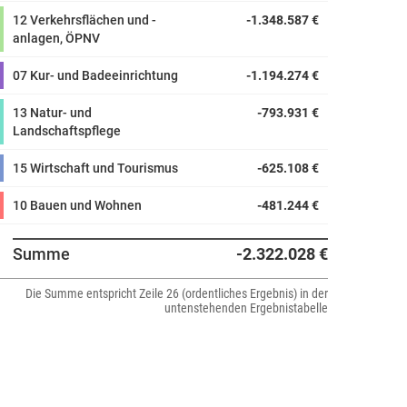
12 Verkehrsflächen und -
-1.348.587 €
anlagen, ÖPNV
07 Kur- und Badeeinrichtung
-1.194.274 €
13 Natur- und
-793.931 €
Landschaftspflege
15 Wirtschaft und Tourismus
-625.108 €
10 Bauen und Wohnen
-481.244 €
08 Sportförderung
-477.419 €
Summe
-2.322.028 €
11 Ver- und Entsorgung
383.000 €
Die Summe entspricht Zeile 26 (ordentliches Ergebnis) in der
untenstehenden Ergebnistabelle
04 Kultur- und Wissenschaft
-246.629 €
05 Soziale Leistungen
-73.002 €
14 Umwelt- und Klimaschutz
-21.650 €