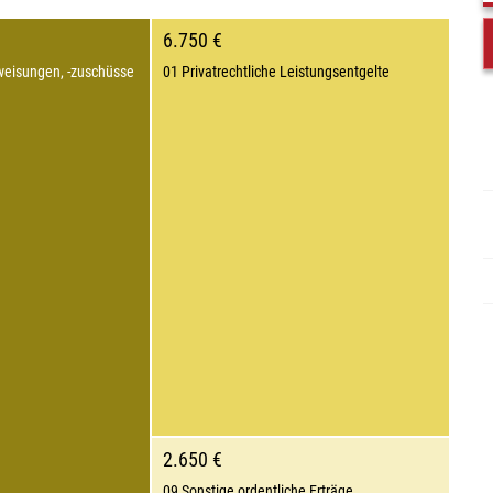
6.750 €
weisungen, -zuschüsse
01 Privatrechtliche Leistungsentgelte
2.650 €
09 Sonstige ordentliche Erträge